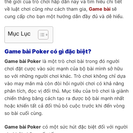
thế giới của trò chơi hấp dẫn này và tìm hiểu chi tiết
về luật chơi cũng như cách tham gia,
Game bài
sẽ
cung cấp cho bạn một hướng dẫn đầy đủ và dễ hiểu.
Mục Lục
Game bài Poker có gì đặc biệt?
Game bài Poker
là một trò chơi bài trong đó người
chơi đặt cược vào sức mạnh của bộ bài mình sở hữu
so với những người chơi khác. Trò chơi không chỉ dựa
vào may mắn mà còn đòi hỏi người chơi có khả năng
phân tích, đọc vị đối thủ. Mục tiêu của trò chơi là giành
chiến thắng bằng cách tạo ra được bộ bài mạnh nhất
hoặc khiến tất cả đối thủ bỏ cuộc trước khi đến vòng
so bài cuối cùng.
Game bài Poker
có một sức hút đặc biệt đối với người