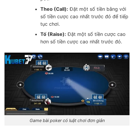
Theo (Call):
Đặt một số tiền bằng với
số tiền cược cao nhất trước đó để tiếp
tục chơi.
Tố (Raise):
Đặt một số tiền cược cao
hơn số tiền cược cao nhất trước đó.
Game bài poker có luật chơi đơn giản