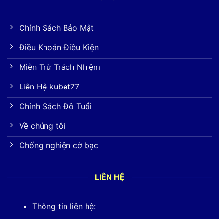
Chính Sách Bảo Mật
Điều Khoản Điều Kiện
Miễn Trừ Trách Nhiệm
Liên Hệ kubet77
Chính Sách Độ Tuổi
Về chúng tôi
Chống nghiện cờ bạc
LIÊN HỆ
Thông tin liên hệ: