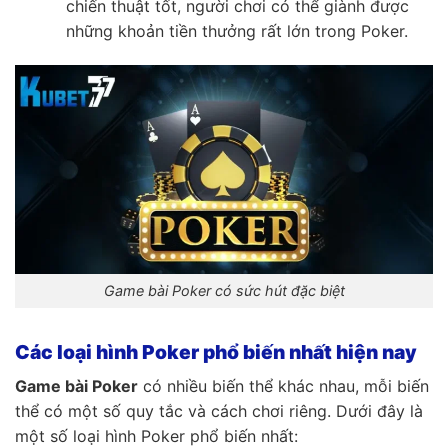
chiến thuật tốt, người chơi có thể giành được
những khoản tiền thưởng rất lớn trong Poker.
Game bài Poker có sức hút đặc biệt
Các loại hình Poker phổ biến nhất hiện nay
Game bài Poker
có nhiều biến thể khác nhau, mỗi biến
thể có một số quy tắc và cách chơi riêng. Dưới đây là
một số loại hình Poker phổ biến nhất: