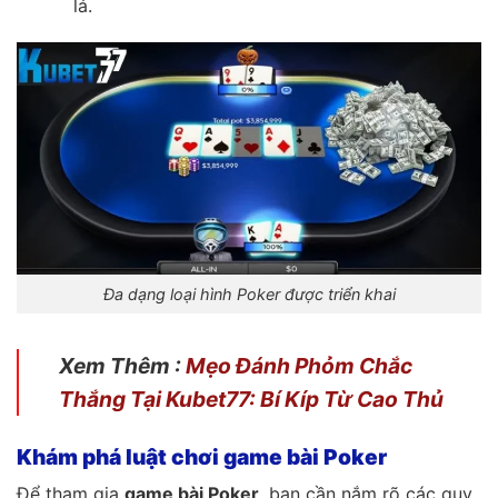
lá.
Đa dạng loại hình Poker được triển khai
Xem Thêm :
Mẹo Đánh Phỏm Chắc
Thắng Tại Kubet77: Bí Kíp Từ Cao Thủ
Khám phá luật chơi game bài Poker
Để tham gia
game bài Poker
, bạn cần nắm rõ các quy