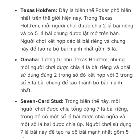
Texas Hold’em:
Đây là biến thể Poker phổ biến
nhất trên thế giới hiện nay. Trong Texas
Hold’em, mỗi người chơi được chia 2 lá bài riêng
và có 5 lá bài chung được lật mở trên bàn.
Người chơi kết hợp các lá bài riêng và chung
này để tạo ra bộ bài mạnh nhất gồm 5 lá.
Omaha:
Tương tự như Texas Hold’em, nhưng
mỗi người chơi được chia 4 lá bài riêng và phải
sử dụng đúng 2 trong số đó kết hợp với 3 trong
số 5 lá bài chung để tạo thành bộ bài mạnh
nhất.
Seven-Card Stud:
Trong biến thể này, mỗi
người chơi được chia tổng cộng 7 lá bài riêng,
trong đó có một số lá bài được chia ngửa và
một số lá bài được chia úp. Người chơi sử dụng
7 lá bài này để tạo ra bộ bài mạnh nhất gồm 5