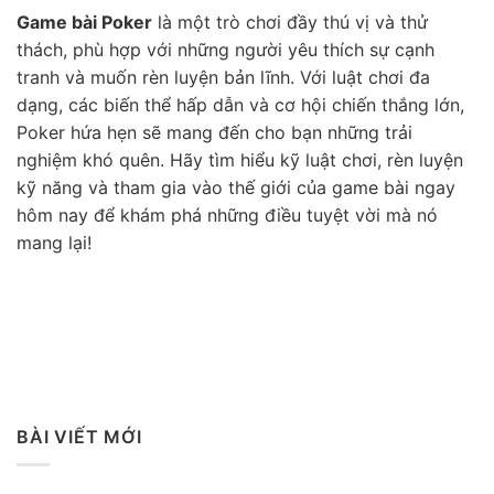
Game bài Poker
là một trò chơi đầy thú vị và thử
thách, phù hợp với những người yêu thích sự cạnh
tranh và muốn rèn luyện bản lĩnh. Với luật chơi đa
dạng, các biến thể hấp dẫn và cơ hội chiến thắng lớn,
Poker hứa hẹn sẽ mang đến cho bạn những trải
nghiệm khó quên. Hãy tìm hiểu kỹ luật chơi, rèn luyện
kỹ năng và tham gia vào thế giới của game bài
ngay
hôm nay để khám phá những điều tuyệt vời mà nó
mang lại!
BÀI VIẾT MỚI