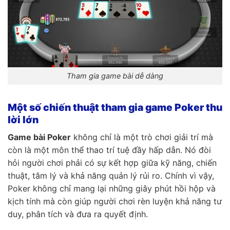
Tham gia game bài dễ dàng
Một số chiến thuật tham gia game Poker thu
lời lớn
Game bài Poker
không chỉ là một trò chơi giải trí mà
còn là một môn thể thao trí tuệ đầy hấp dẫn. Nó đòi
hỏi người chơi phải có sự kết hợp giữa kỹ năng, chiến
thuật, tâm lý và khả năng quản lý rủi ro. Chính vì vậy,
Poker không chỉ mang lại những giây phút hồi hộp và
kịch tính mà còn giúp người chơi rèn luyện khả năng tư
duy, phân tích và đưa ra quyết định.